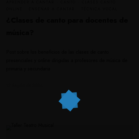
APRENDER A CANTAR
·
CANTO
·
CLASES CANTO
ONLINE
·
ENSEÑAR A CANTAR
·
TÉCNICA VOCAL
¿Clases de canto para docentes de
música?
Post sobre los beneficios de las clases de canto
presenciales y online dirigidas a profesores de música de
primaria y secundaria
12 de julio de 2024