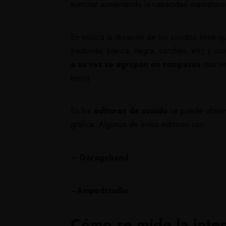
ejercitar aumentando la capacidad espiratori
En música la duración de los sonidos tiene q
(redonda, blanca, negra, corchea, etc) y co
a su vez se agrupan en compases
que se 
lento)
En los
editores de sonido
se puede observa
gráfica. Algunos de estos editores son:
–
Garageband
–
Ampedstudio
Cómo se mide la inte