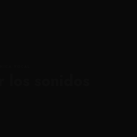
ine
Contacto
Blog Canto
NICA VOCAL
r los sonidos