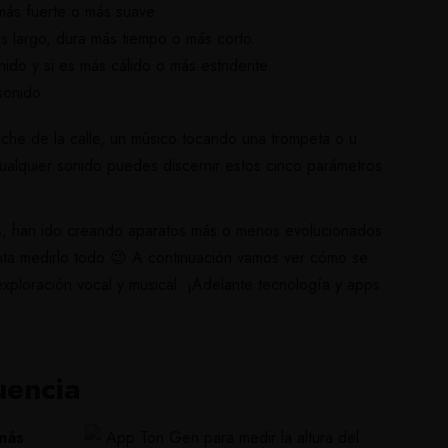
 más fuerte o más suave.
más largo, dura más tiempo o más corto.
nido y si es más cálido o más estridente.
 sonido.
oche de la calle, un músico tocando una trompeta o u
 cualquier sonido puedes discernir estos cinco parámetros.
es, han ido creando aparatos más o menos evolucionados
anta medirlo todo 😉
A continuación vamos ver cómo se
exploración vocal y musical. ¡Adelante tecnología y apps
uencia
más