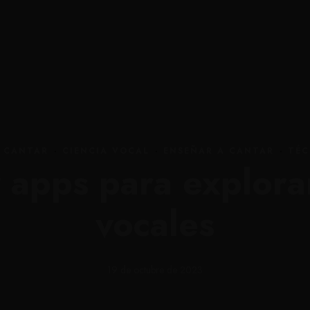
culum
Tienda onl
A CANTAR
·
CIENCIA VOCAL
·
ENSEÑAR A CANTAR
·
TÉC
 apps para explora
vocales
19 de octubre de 2023