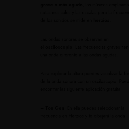
grave o más agudo
, los músicos empleamo
notas musicales y las escalas pero la frecuen
de los sonidos se mide en
herzios.
Las ondas sonoras se observan en
el
osciloscopio
. Las frecuencias graves tie
una onda diferente a las ondas agudas.
Para explorar la altura puedes visualizar la f
de la onda sonora con un osciloscopio. Pue
encontrar las siguiente aplicación gratuita:
–
Ton Gen
. En ella puedes seleccionar la
frecuencia en Herzios y te dibujará la onda