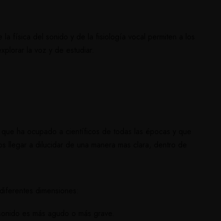
a física del sonido y de la fisiología vocal permiten a los
xplorar la voz y de estudiar.
 que ha ocupado a científicos de todas las épocas y que
os llegar a dilucidar de una manera mas clara, dentro de
iferentes dimensiones:
n sonido es más agudo o más grave.