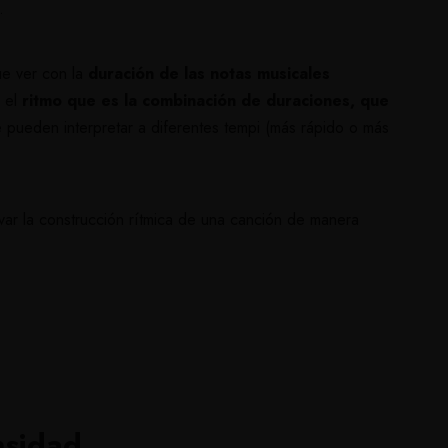
a.
ue ver con la
duración de las notas musicales
n el
ritmo que es la combinación de duraciones, que
pueden interpretar a diferentes tempi (más rápido o más
r la construcción rítmica de una canción de manera
nsidad