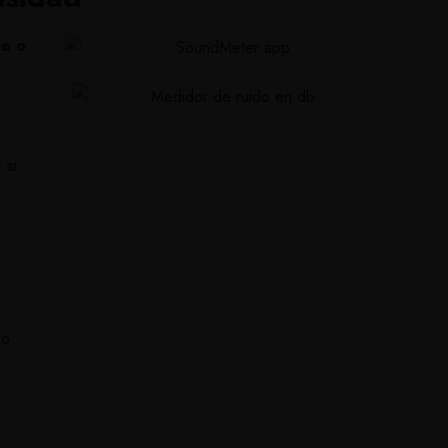
te o
 si
ro