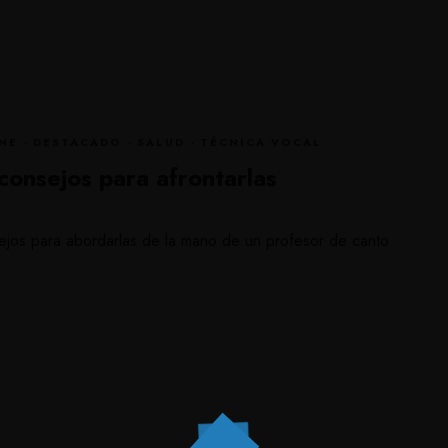
NE
·
DESTACADO
·
SALUD
·
TÉCNICA VOCAL
 consejos para afrontarlas
esejos para abordarlas de la mano de un profesor de canto