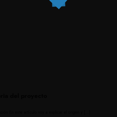
oria del proyecto
ión En este artículo voy a explicar el origen y […]