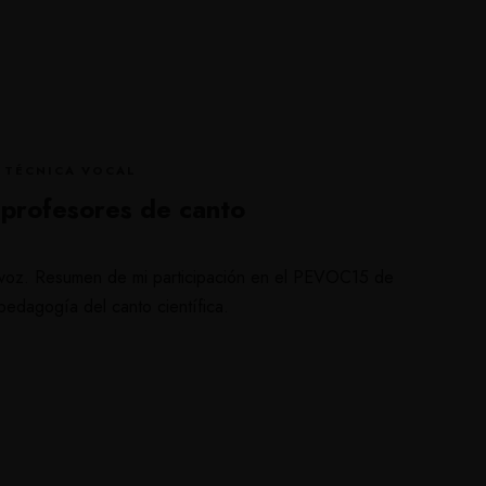
·
TÉCNICA VOCAL
s profesores de canto
y voz. Resumen de mi participación en el PEVOC15 de
 pedagogía del canto científica.