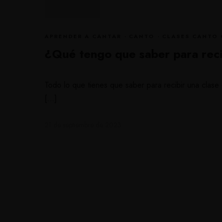
APRENDER A CANTAR
·
CANTO
·
CLASES CANTO 
¿Qué tengo que saber para recib
Todo lo que tienes que saber para recibir una cla
[…]
21 de septiembre de 2023