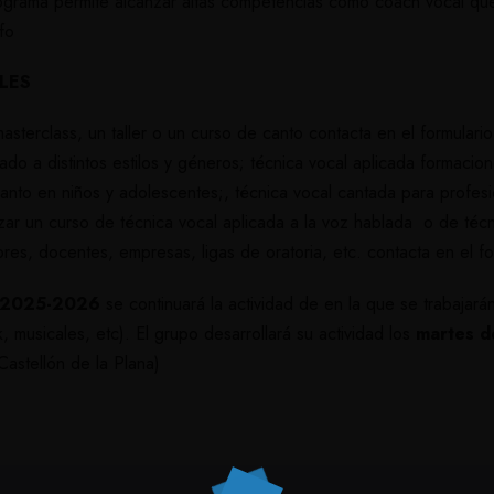
rograma permite alcanzar altas competencias como coach vocal qu
fo
LES
masterclass, un taller o un curso de canto
contacta en el formulari
ado a distintos estilos y géneros; técnica vocal aplicada formacio
to en niños y adolescentes;, técnica vocal cantada para profesio
izar un curso de técnica vocal aplicada a la voz hablada o de téc
res, docentes, empresas, ligas de oratoria, etc.
contacta en el f
 2025-2026
se continuará la actividad de en la que se trabajarán
, musicales, etc).
El grupo desarrollará su actividad los
martes d
astellón de la Plana)