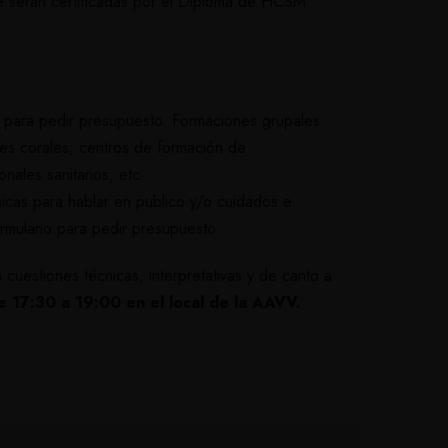
e serán certificadas por el Diploma de HCSM
o para pedir presupuesto
. Formaciones grupales
nes corales; centros de formación de
nales sanitarios, etc.
nicas para hablar en publico y/o cuidados e
ormulario para pedir presupuesto.
 cuestiones técnicas, interpretativas y de canto a
e 17:30 a 19:00 en el local de la AAVV.