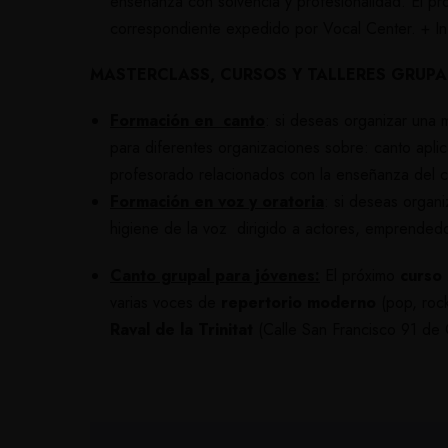
enseñanza con solvencia y profesionalidad. El p
correspondiente expedido por Vocal Center.
+ In
MASTERCLASS, CURSOS Y TALLERES GRUPA
Formación en canto
: si deseas organizar una 
para diferentes organizaciones sobre: canto aplic
profesorado relacionados con la enseñanza del can
Formación en voz y oratoria
: si deseas organ
higiene de la voz dirigido a actores, emprendedo
Canto grupal para jóvenes:
El próximo
curso
varias voces de
repertorio moderno
(pop, rock
Raval de la Trinitat
(Calle San Francisco 91 de C