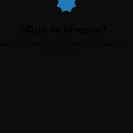
SERVICIOS
¿Qué te ofrezco?
es ver los distintos cursos, talleres, formaciones y servic
que te ofrezco.