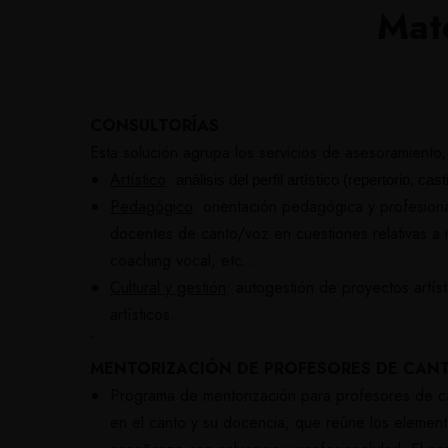
Mate
CONSULTORÍAS
Esta solución agrupa los servicios de asesoramiento,
Artístico
:
análisis del perfil artístico (repertorio, 
Pedagógico
:
orientación pedagógica y profesional
docentes de canto/voz en cuestiones relativas a 
coaching vocal, etc…
Cultural y gestión
:
autogestión de proyectos artís
artísticos.
´
MENTORIZACIÓN DE PROFESORES DE CAN
Programa de mentorización para profesores de ca
en el canto y su docencia, que reúne los element