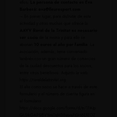
ellos.
La persona de contacto es Eva
Barberá:
eva@lleuresport.com
– En primer lugar, para disfrutar de esta
actividad y otras muchas que ofrece la
AAVV Raval de la Trinitat es necesario
ser socio
de la misma y para ello se
abonan
10 euros al año por familia
. La
asociación, además, tiene conveniado
también con un gran número de comercios
de la ciudad descuentos para los socios,
entre otros beneficios. Adjunto la web
https://ravaldelatrinitat.org
El alta como socio se hace a través de este
formulario y el número de cuenta figura en
el formulario:
https://docs.google.com/forms/d/e/1FAIp
QLSfrGAPSBVYmj0sM3BypnjFt3H6EfEOZ