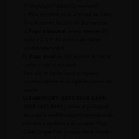
3T4AgBXq6LfTddsbGQ/viewform
?
– Para inscribirte en la actividad de Canto
Grupal puedes hacerlo de dos maneras:
a)
Pago trimestral
: primer trimestre 70
euros y 2º y 3º 60 euros a abonar en
octubre/enero/abril
b)
Pago anual
de 160 euros a abonar al
comienzo de la actividad.
Para ello se ha de hacer el ingreso
correspondiente en el sigiente número de
cuenta:
LLEURESPORT: ES70-0049-2409-
1329-1431-8691
y enviar el justificante
del pago a
eva@lleuresport.com
indicando
nomnbre y apellidos y el cocepto: Pago
Canto Grupal Para Jóvenes Raval Trinitat