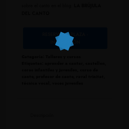
sobre el canto en el blog:
LA BRÚJULA
DEL CANTO
RESERVA DE PLAZA -
INSCRIPCIÓN
Categoría:
Talleres y cursos
Etiquetas:
aprender a cantar
,
castellon
,
coros infantiles y juveniles
,
curso de
canto
,
profesor de canto
,
raval trinitat
,
técnica vocal
,
voces juveniles
Descripción