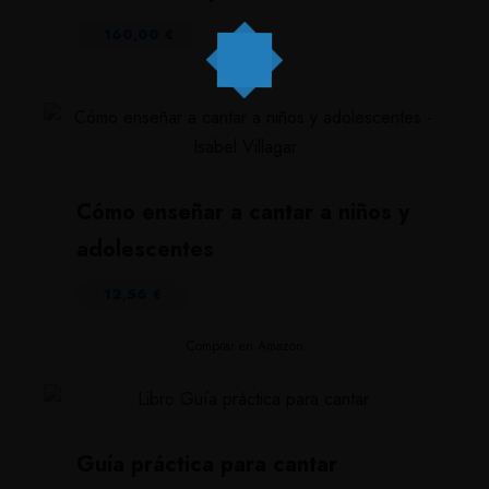
160,00
€
Cómo enseñar a cantar a niños y
adolescentes
12,56
€
Comprar en Amazon
Guía práctica para cantar