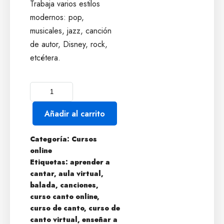
Trabaja varios estilos
modernos: pop,
musicales, jazz, canción
de autor, Disney, rock,
etcétera.
Añadir al carrito
Categoría:
Cursos
online
Etiquetas:
aprender a
cantar
,
aula virtual
,
balada
,
canciones
,
curso canto online
,
curso de canto
,
curso de
canto virtual
,
enseñar a