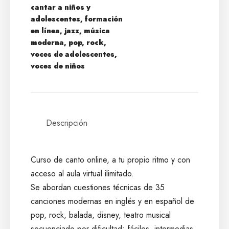
cantar a niños y
adolescentes
,
formación
en línea
,
jazz
,
música
moderna
,
pop
,
rock
,
voces de adolescentes
,
voces de niños
Descripción
Curso de canto online, a tu propio ritmo y con
acceso al aula virtual ilimitado.
Se abordan cuestiones técnicas de 35
canciones modernas en inglés y en español de
pop, rock, balada, disney, teatro musical
secuenciado por dificultad: fáciles, intermedias