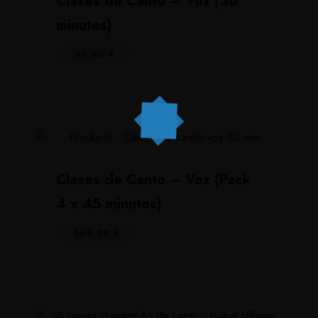
Clases de Canto – Voz (30
minutos)
30,00
€
Clases de Canto – Voz (Pack
4 x 45 minutos)
160,00
€