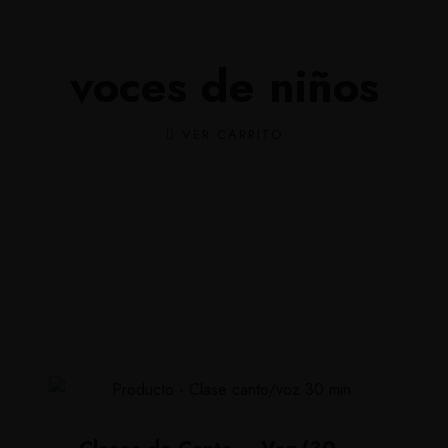
culum
Tienda onl
voces de niños
VER CARRITO