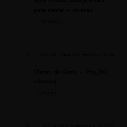
Aula Virtual: Guía práctica
para cantar – jóvenes
29,99
€
Clases de Canto – Voz (60
minutos)
60,00
€