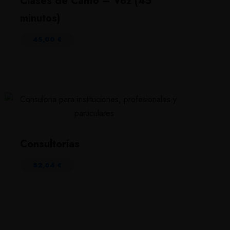
Clases de Canto – Voz (45
minutos)
45,00
€
Consultorías
82,64
€