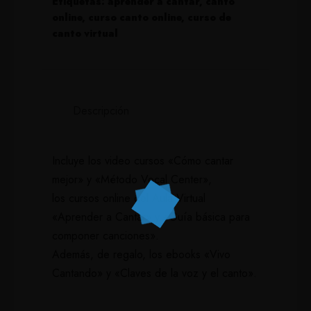
Etiquetas:
aprender a cantar
,
canto
online
,
curso canto online
,
curso de
canto virtual
Descripción
Incluye los video cursos «Cómo cantar
mejor» y «Método Vocal Center»,
los cursos online del Aula Virtual
«Aprender a Cantar» y «Guía básica para
componer canciones».
Además, de regalo, los
ebooks «Vivo
Cantando» y «Claves de la voz y el canto».