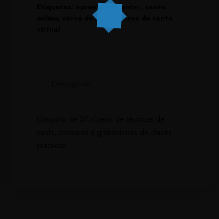
Etiquetas:
aprender a cantar
,
canto
online
,
curso de canto
,
curso de canto
virtual
Descripción
Conjunto de 37 vídeos de técnicas de
canto, consejos y grabaciones de clases
prácticas.