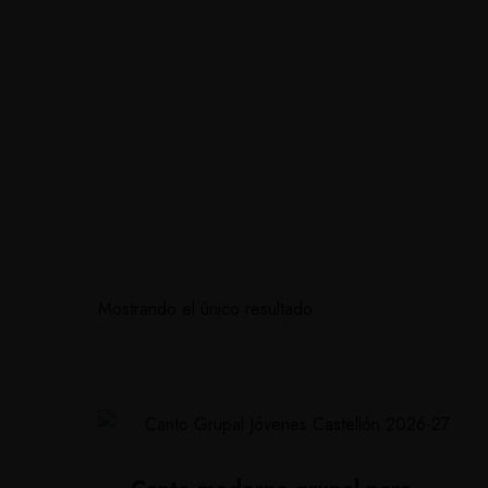
Tienda online
Contacto
Blog Canto
Inicio
Soluciones personalizadas
Currículum
Facebook-
Twitter
Linkedin-
Instagram
f
in
Tienda online
Contacto
Blog Canto
Facebook
Twitter
Linkedin
Instagram
Mostrando el único resultado