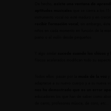
De hecho,
existe una ventana de aprendi
aptitudes musicales
que se cierra a los 1
instrumento vocal no esté maduro y en creci
recibir formación vocal
, sin embargo, ést
niños en cada momento en función de la mism
piano o el violín desde pequeños.
Y algo similar
sucede cuando los chicos y l
físicos acelerados modifican todo su aspecto 
Todos ellos pasan por la
muda de la voz
y 
adaptarse a su nuevo cuerpo y a su nueva vo
nos ha demostrado que es un error apart
educadores los que han de saber como abord
de canto, profesores música, de coro, etc… g