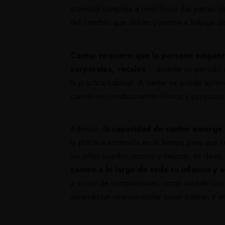
actividad compleja a nivel físico (las partes 
del cerebro que deben ponerse a trabajar d
Cantar requiere que la persona adquie
corporales, vocales
… durante un periodo 
la práctica habitual.
A cantar se puede aprend
cuenta los condicionantes físicos y psíquicos
Además,
la capacidad de cantar emerge y
la práctica sostenida en el tiempo para que 
los niños pueden recurrir y mejorar, es decir
canten a lo largo de toda su infancia y 
a su set de competencias, como sucede con c
aprendizaje neuromuscular como patinar, ir e