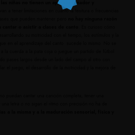
 las niñas no tienen un aparato fonador y
van a tener limitaciones en cuanto la tesitura o frecuencias
s frases que pueden mantener pero
no hay ninguna razón
 cantar o asistir a clases de canto
. Es curioso cómo
arrollando su motricidad con el tiempo, los estímulos y la
que en el aprendizaje del canto sucede lo mismo. No se
a la cuerda a la pata coja o juegue un partido de fútbol
do pases largos desde un lado del campo al otro con
r el juego, el desarrollo de la motricidad y la mejora de
 no puedan cantar una canción completa, tener una
una letra o no sigan el ritmo con precisión no ha de
ias a la misma y a la maduración sensorial, física y