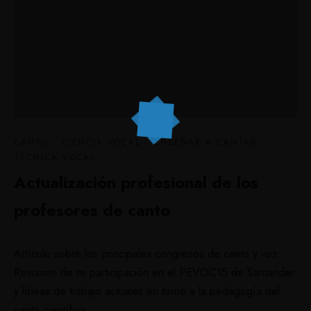
CANTO
·
CIENCIA VOCAL
·
ENSEÑAR A CANTAR
·
TÉCNICA VOCAL
Actualización profesional de los
profesores de canto
Artículo sobre los principales congresos de canto y voz.
Resumen de mi participación en el PEVOC15 de Santander
y líneas de trabajo actuales en torno a la pedagogía del
canto científica.