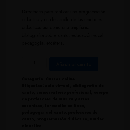
Directrices para realizar una programación
didáctica y un desarrollo de las unidades
didácticas así como una amplísima
bibliografía sobre canto, educación vocal,
pedagogía, etcétera.
Añadir al carrito
Categoría:
Cursos online
Etiquetas:
aula virtual
,
bibliografía de
canto
,
conservatorio profesional
,
cuerpo
de profesores de música y artes
escénicas
,
formación en línea
,
pedagogía del canto
,
profesores de
canto
,
programación didáctica
,
unidad
didáctica