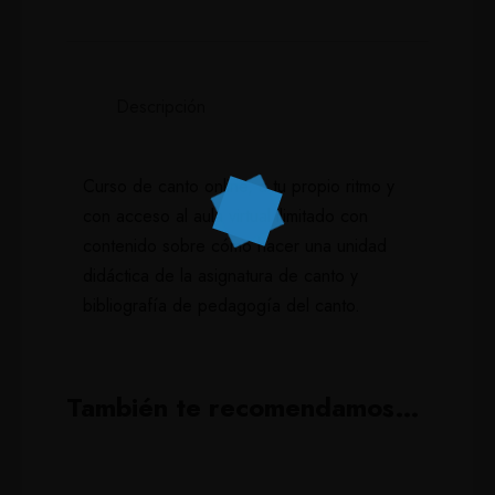
Descripción
Curso de canto online, a tu propio ritmo y
con acceso al aula virtual ilimitado con
contenido sobre cómo hacer una unidad
didáctica de la asignatura de canto y
bibliografía de pedagogía del canto.
También te recomendamos…