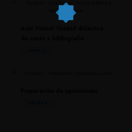
Aula Virtual: Unidad didáctica
de canto + bibliografía
29,99
€
Preparación de oposiciones
350,00
€