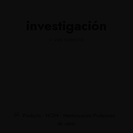
culum
Tienda onl
investigación
VER CARRITO