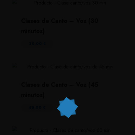
Clases de Canto – Voz (30
minutos)
30,00
€
Clases de Canto – Voz (45
minutos)
45,00
€