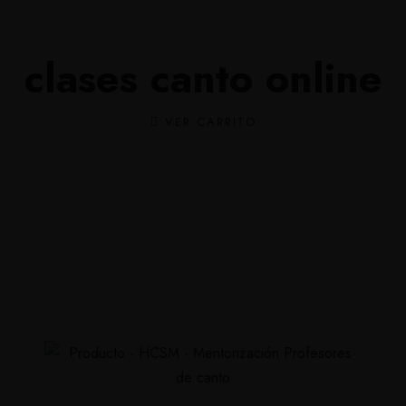
culum
Tienda onl
clases canto online
VER CARRITO